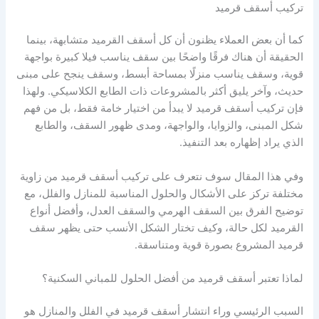
تركيب أسقف قرميد
كما أن بعض العملاء يظنون أن كل أسقف القرميد متشابهة، بينما
الحقيقة أن هناك فرقًا واضحًا بين سقف يناسب فيلا كبيرة بواجهة
قوية، وسقف يناسب منزلًا بمساحة أبسط، وسقف ينجح على مبنى
حديث، وآخر يليق أكثر بالمشروعات ذات الطابع الكلاسيكي. ولهذا
فإن تركيب أسقف قرميد لا يبدأ من اختيار خامة فقط، بل من فهم
شكل المبنى، والزوايا، والواجهة، ومدى ظهور السقف، والطابع
الذي يراد إظهاره بعد التنفيذ.
وفي هذا المقال سوف نتعرف على تركيب أسقف قرميد من زاوية
مختلفة تركز على الأشكال والحلول المناسبة للمنازل والفلل، مع
توضيح الفرق بين السقف الهرمي والسقف العدل، وأفضل أنواع
القرميد لكل حالة، وكيف تختار الشكل الأنسب حتى يظهر سقف
قرميد المشروع بصورة قوية ومتناسقة.
لماذا تعتبر أسقف قرميد من أفضل الحلول للمباني السكنية؟
السبب الرئيسي وراء انتشار أسقف قرميد في الفلل والمنازل هو