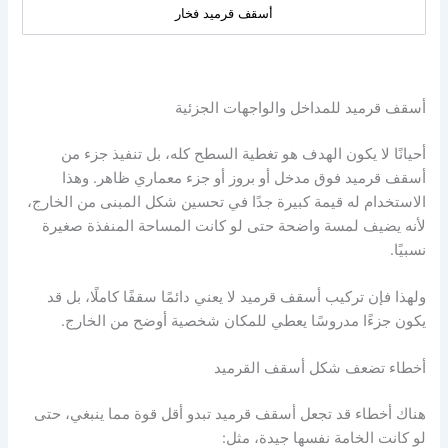
أسقف قرميد فخار
أسقف قرميد للمداخل والواجهات الجزئية
أحيانًا لا يكون الهدف هو تغطية السطح كله، بل تنفيذ جزء من
أسقف قرميد فوق مدخل أو بروز أو جزء معماري ظاهر. وهذا
الاستخدام له قيمة كبيرة جدًا في تحسين شكل المبنى من الخارج،
لأنه يضيف لمسة واضحة حتى لو كانت المساحة المنفذة صغيرة
نسبيًا.
ولهذا فإن تركيب أسقف قرميد لا يعني دائمًا سقفًا كاملًا، بل قد
يكون جزءًا مدروسًا يعطي للمكان شخصية أوضح من الخارج.
أخطاء تضعف شكل أسقف القرميد
هناك أخطاء قد تجعل أسقف قرميد تبدو أقل قوة مما ينبغي، حتى
لو كانت الخامة نفسها جيدة، مثل: