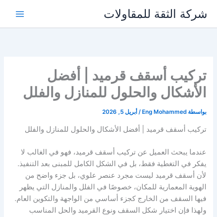
خطي
شركة الثقة للمقاولات
لى
لمحتوى
تركيب أسقف قرميد | أفضل
الأشكال والحلول للمنازل والفلل
بواسطة
Eng Mohammed
/
أبريل 5, 2026
تركيب أسقف قرميد | أفضل الأشكال والحلول للمنازل والفلل
عندما يبحث العميل عن تركيب أسقف قرميد، فهو في الغالب لا
يفكر في التغطية فقط، بل في الشكل الكامل للمبنى بعد التنفيذ.
لأن أسقف قرميد ليست مجرد عنصر علوي، بل جزء واضح من
الهوية المعمارية للمكان، خصوصًا في الفلل والمنازل التي يظهر
فيها السقف من الخارج كجزء أساسي من الواجهة والتكوين العام.
ولهذا فإن اختيار شكل السقف ونوع القرميد والحل المناسب