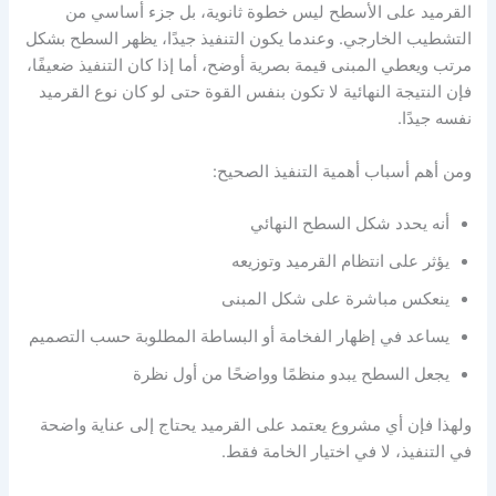
القرميد على الأسطح ليس خطوة ثانوية، بل جزء أساسي من
التشطيب الخارجي. وعندما يكون التنفيذ جيدًا، يظهر السطح بشكل
مرتب ويعطي المبنى قيمة بصرية أوضح، أما إذا كان التنفيذ ضعيفًا،
فإن النتيجة النهائية لا تكون بنفس القوة حتى لو كان نوع القرميد
نفسه جيدًا.
ومن أهم أسباب أهمية التنفيذ الصحيح:
أنه يحدد شكل السطح النهائي
يؤثر على انتظام القرميد وتوزيعه
ينعكس مباشرة على شكل المبنى
يساعد في إظهار الفخامة أو البساطة المطلوبة حسب التصميم
يجعل السطح يبدو منظمًا وواضحًا من أول نظرة
ولهذا فإن أي مشروع يعتمد على القرميد يحتاج إلى عناية واضحة
في التنفيذ، لا في اختيار الخامة فقط.